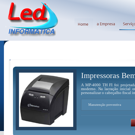
Impressoras Be
A MP-4000 TH FI foi projetada
moderno. Na lacração inicial o
personalizar o cabeçalho fiscal i
Manutenção preventiva