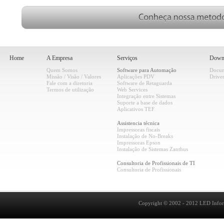
Home
A Empresa
Serviços
Down
Quem Somos
Software para Automação
Docum
Missão / Visão / Valores
Aplicações PDV
Drive
Fale com a diretoria
Software de Retaguarda
Termos de utilização
Web Services
Integração entre Sistemas
Suporte a base de dados
Aplicativos TEF
Assistencia técnica
Impressoras fiscais
Instalação de No-Breaks
Impressoras Epson
Instalação de Sistemas Zanthus
Consultoria de Profissionais de TI
Consultoria de Profissionais
Copyright © 2002 - 2012 LED Informát